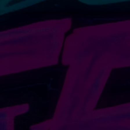
UTILITY TOKEN
Aave (AAVE)
Aave (AAVE) Préstamos y Liquidez en DeFi
¿Qué es Aave…
CONTINUAR LEYENDO
AAVE
(AAVE)