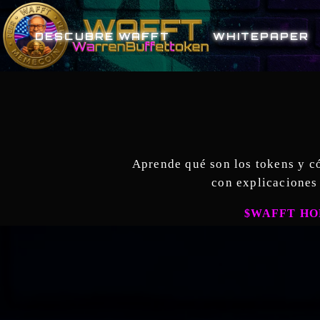
Saltar
al
DESCUBRE WAFFT
WHITEPAPER
contenido
Aprende qué son los tokens y có
con explicaciones
$WAFFT HO