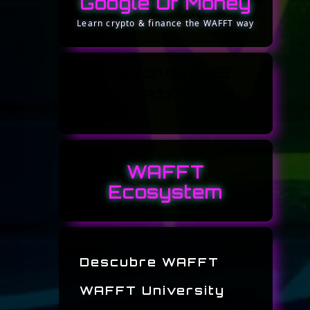
Google Of Money
[ivory-Search Id="5622"
Title="buscador Principal
WAFFT"]
WAFFT
Ecosystem
Descubre WAFFT
WAFFT University