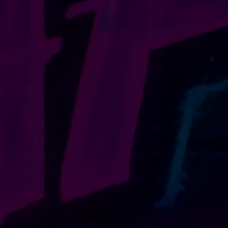
UTILITY TOKEN
UTILITY T
Uniswap (UNI)
Filecoin
Uniswap (UNI) Exchange
Filecoin (F
descentralizado (DEX)
Almacena
¿Qué es Uniswap (UNI)?
Descentral
Uniswap…
Filecoin (F
es…
CONTINUAR LEYENDO
UNISWAP
CONTINU
(UNI)