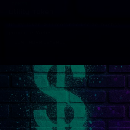
TOKEN
Utility Token
Utility Token ⚙️ El motor de uso de muchos
proyectos Web3…
CONTINUAR LEYENDO
UTILITY
TOKEN