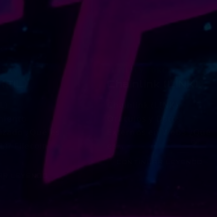
OKEN
UTILITY TOKEN
 (FIL)
Chainlink (LINK)
IL)
Chainlink (LINK)
miento
Oráculos y Datos
izado ¿Qué es
Externos en Web3 ¿Qué
IL)? Filecoin
es…
CONTINUAR LEYENDO
CHAINLINK
AR LEYENDO
FILECOIN
(LINK)
(FIL)