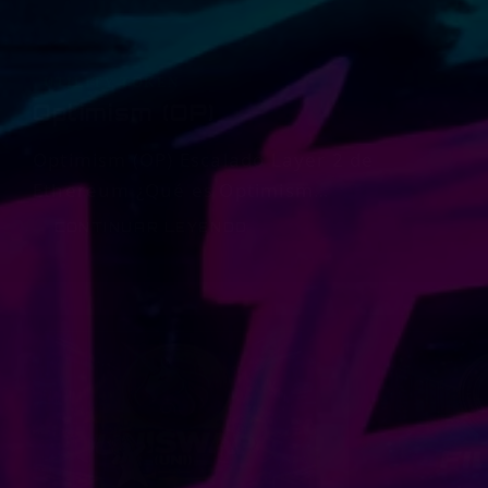
UTILITY TOKEN
Optimism (OP)
Optimism (OP) Escalado Layer 2 de
Ethereum ¿Qué es Optimism…
CONTINUAR LEYENDO
OPTIMISM
(OP)