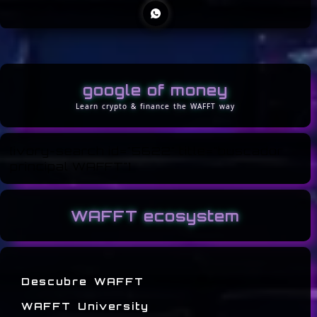
google of money
[ivory-search id="5622" title="buscador
principal WAFFT"]
WAFFT ecosystem
Descubre WAFFT
WAFFT University